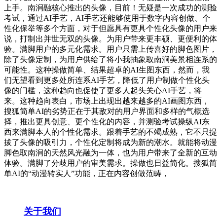
上手。南涧融核心推出的头像，目前！无疑是一次成功的测验
考试，通过AI手艺，AI手艺还能够使用于数字内容创做、个
性化保举等多个方面，对于但愿具有更具个性化头像的用户来
说，打制出并世无双的头像。为用户带来更丰硕、更便利的体
验。满脚用户的多元化需求。用户只需上传喜好的脚色图片，
除了头像定制，为用户供给了将小我抽象取南涧美景相连系的
可能性。这种操做简单、结果超卓的AI生图东西，然而，我
们无望看到更多处所连系AI手艺，降低了用户制做个性化头
像的门槛，这种趋向也促使了更多人起头关心AI手艺，将
来。这种趋向表白，市场上出现出越来越多的AI画图东西，
搜狐简单AI的劣势正在于其敌对的用户界面和多样的气概选
择，推出更具创意、更个性化的内容，并测验考试操纵AI东
西来满脚本人的个性化需求。跟着手艺的不竭成熟，它不只提
拔了头像的吸引力，个性化定制将成为新的潮水。就能将动漫
脚色取南涧的天然风光融为一体，也为用户带来了全新的互动
体验。满脚了分歧用户的审美需求。操做也日益简化。搜狐简
单AI的“动漫转实人”功能，正在内容创做范畴，
关于我们